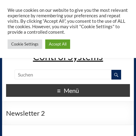
×
ELREHA - Manuals - Google
We use cookies on our website to give you the most relevant
View
Play
experience by remembering your preferences and repeat
elreha.de
visits. By clicking “Accept All”, you consent to the use of ALL
the cookies. However, you may visit "Cookie Settings" to
provide a controlled consent.
The Experts in Electronic
Cookie Settings
Accept All
Control Systems
Menü
Newsletter 2