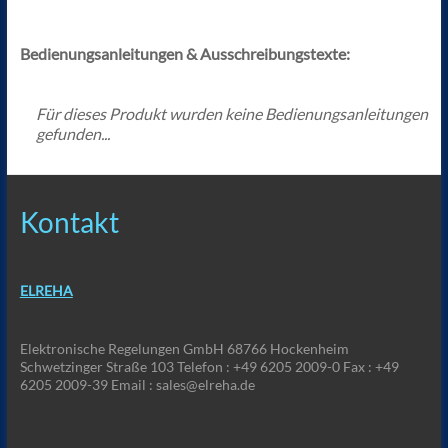
Bedienungsanleitungen & Ausschreibungstexte:
Für dieses Produkt wurden keine Bedienungsanleitungen
gefunden...
Kontakt
ELREHA
Elektronische Regelungen GmbH 68766 Hockenheim
Schwetzinger Straße 103 Telefon : +49 6205 2009-0 Fax : +49
6205 2009-39 Email : sales@elreha.de