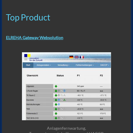
Top Product
ELREHA Gateway Websolution
Anlagenfernwartung,