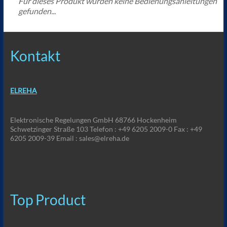
Für dieses Produkt wurden keine Bedienungsanleitungen
gefunden...
Kontakt
ELREHA
Elektronische Regelungen GmbH 68766 Hockenheim
Schwetzinger Straße 103 Telefon : +49 6205 2009-0 Fax : +49
6205 2009-39 Email : sales@elreha.de
Top Product