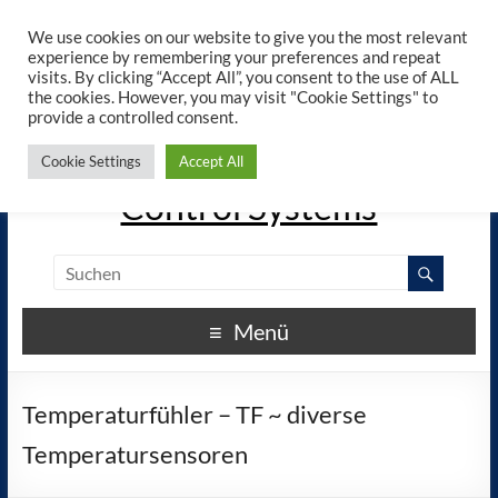
×
ELREHA - Manuals - Google
We use cookies on our website to give you the most relevant
View
Play
experience by remembering your preferences and repeat
elreha.de
visits. By clicking “Accept All”, you consent to the use of ALL
the cookies. However, you may visit "Cookie Settings" to
provide a controlled consent.
The Experts in Electronic
Cookie Settings
Accept All
Control Systems
Menü
Temperaturfühler – TF ~ diverse
Temperatursensoren