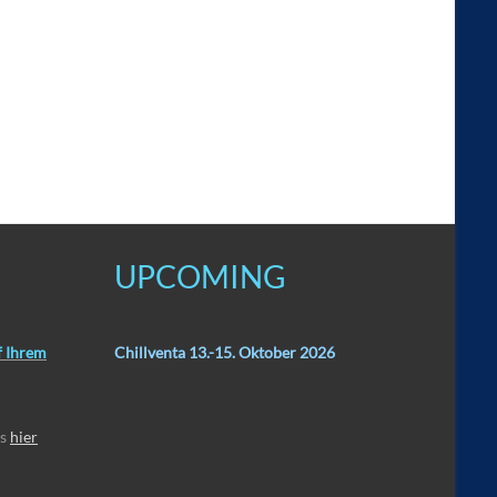
UPCOMING
f Ihrem
Chillventa 13.-15. Oktober 2026
os
hier