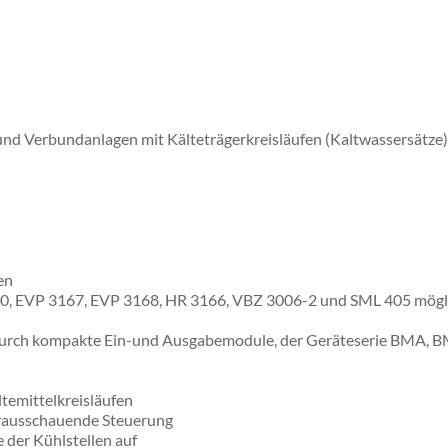
nd Verbundanlagen mit Kälteträgerkreisläufen (Kaltwassersätze),
en
40, EVP 3167, EVP 3168, HR 3166, VBZ 3006-2 und SML 405 mögl
 durch kompakte Ein-und Ausgabemodule, der Geräteserie BMA,
ltemittelkreisläufen
orausschauende Steuerung
 der Kühlstellen auf