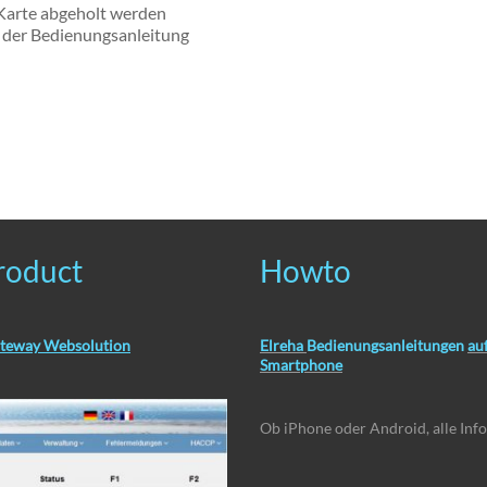
Karte abgeholt werden
e der Bedienungsanleitung
roduct
Howto
teway Websolution
Elreha
Bedienungsanleitungen
au
Smartphone
Ob iPhone oder Android, alle Inf