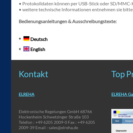
• Protokolldaten können per USB-Stick oder SD/MMC-
• weitere technische Informationen entnehmen sie bitt
Bedienungsanleitungen & Ausschreibungstexte:
Deutsch
English
Kontakt
Top P
ELREHA
ELREHA Ga
Elektronische Regelungen GmbH 68766
Hockenheim Schwetzinger Straße 103
Telefon : +49 6205 2009-0 Fax : +49 6205
2009-39 Email : sales@elreha.de