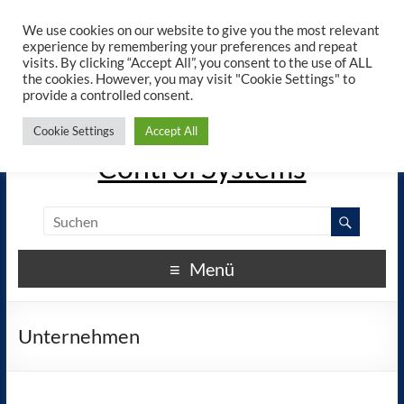
×
ELREHA - Manuals - Google
We use cookies on our website to give you the most relevant
View
Play
experience by remembering your preferences and repeat
elreha.de
visits. By clicking “Accept All”, you consent to the use of ALL
the cookies. However, you may visit "Cookie Settings" to
provide a controlled consent.
The Experts in Electronic
Cookie Settings
Accept All
Control Systems
Menü
Unternehmen