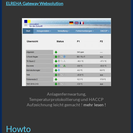
ELREHA Gateway Websolution
Anlagenfernwartung,
Temperaturprotokollierung und HACCP
Aufzeichnung leicht gemacht !
mehr lesen !
Howto