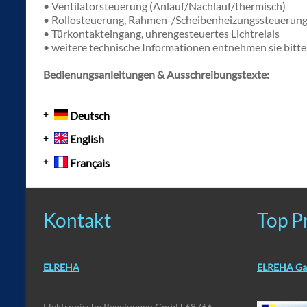
• Ventilatorsteuerung (Anlauf/Nachlauf/thermisch)
• Rollosteuerung, Rahmen-/Scheibenheizungssteuerun
• Türkontakteingang, uhrengesteuertes Lichtrelais
• weitere technische Informationen entnehmen sie bitt
Bedienungsanleitungen & Ausschreibungstexte:
Deutsch
English
Français
Kontakt
Top P
ELREHA
ELREHA Ga
Elektronische Regelungen GmbH 68766