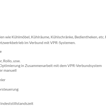
llen wie Kühlmöbel, Kühlräume, Kühlschränke, Bedientheken, etc.
Netzwerkbetrieb im Verbund mit VPR-Systemen.
ge
, Rollo, usw.
-Optimierung in Zusammenarbeit mit dem VPR-Verbundsystem
er manuell
hler
orsteuerung
ndeststillstandszeit