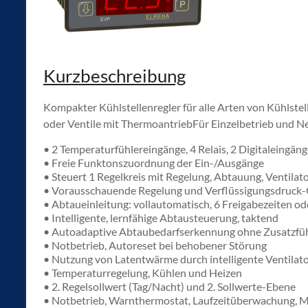
Kurzbeschreibung
Kompakter Kühlstellenregler für alle Arten von Kühlste
oder Ventile mit ThermoantriebFür Einzelbetrieb und 
• 2 Temperaturfühlereingänge, 4 Relais, 2 Digitaleingän
• Freie Funktonszuordnung der Ein-/Ausgänge
• Steuert 1 Regelkreis mit Regelung, Abtauung, Ventilator
• Vorausschauende Regelung und Verflüssigungsdruck
• Abtaueinleitung: vollautomatisch, 6 Freigabezeiten od
• Intelligente, lernfähige Abtausteuerung, taktend
• Autoadaptive Abtaubedarfserkennung ohne Zusatzfü
• Notbetrieb, Autoreset bei behobener Störung
• Nutzung von Latentwärme durch intelligente Ventilat
• Temperaturregelung, Kühlen und Heizen
• 2. Regelsollwert (Tag/Nacht) und 2. Sollwerte-Ebene
• Notbetrieb, Warnthermostat, Laufzeitüberwachung, Mi