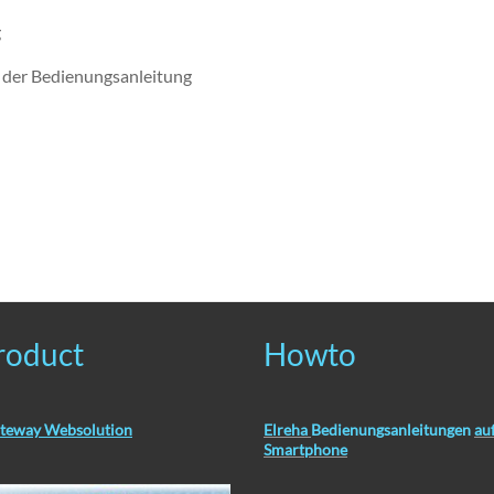
g
e der Bedienungsanleitung
roduct
Howto
teway Websolution
Elreha
Bedienungsanleitungen
au
Smartphone